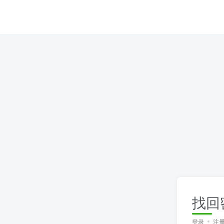
找回
登录
注