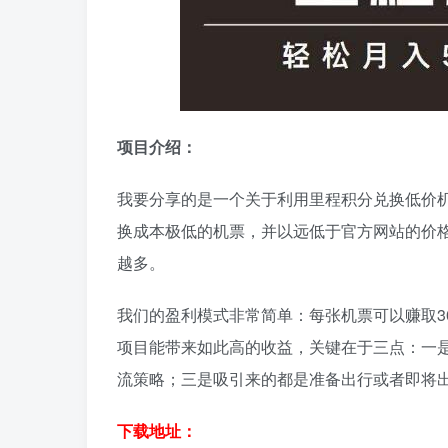
项目介绍：
我要分享的是一个关于利用里程积分兑换低价
换成本极低的机票，并以远低于官方网站的价
越多。
我们的盈利模式非常简单：每张机票可以赚取30
项目能带来如此高的收益，关键在于三点：一
流策略；三是吸引来的都是准备出行或者即将
下载地址：