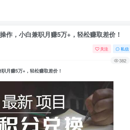
操作，小白兼职月赚5万+，轻松赚取差价！
关注
私信
382
职月赚5万+，轻松赚取差价！