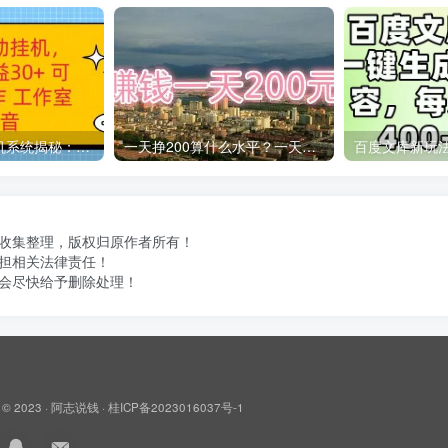
红果短剧自动挂机系统揭秘：单机日收益30+，支持矩阵操作！
一天挣200算什么水平？一天挣200少吗？
做收集整理，版权归原作者所有！
担相关法律责任！
会尽快给予删除处理！
 © 2023 ·
阿志说钱
·
桂ICP备2023016037号-1