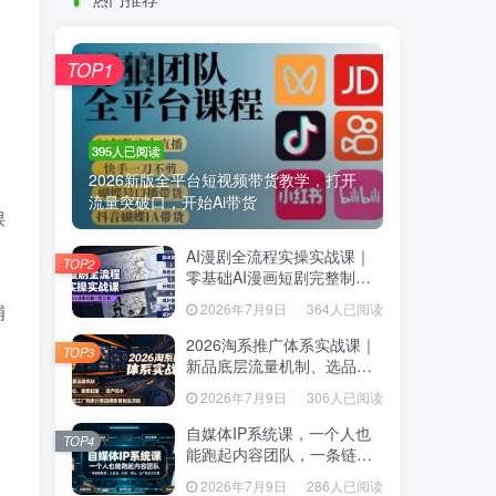
热门推荐
TOP1
TOP1
395人已阅读
395人已阅读
2026新版全平台短视频带货教学，打开
2026新版全平台短视频带货教学，打开
流量突破口，开始Ai带货
流量突破口，开始Ai带货
课
AI漫剧全流程实操实战课｜
AI漫剧全流程实操实战课｜
TOP2
TOP2
零基础AI漫画短剧完整制
零基础AI漫画短剧完整制
作、脚本出图成片全链路落
作、脚本出图成片全链路落
铺
2026年7月9日
364人已阅读
2026年7月9日
364人已阅读
地教程
地教程
2026淘系推广体系实战课｜
2026淘系推广体系实战课｜
TOP3
TOP3
新品底层流量机制、选品定
新品底层流量机制、选品定
位、搜索起量、投产控本、
位、搜索起量、投产控本、
2026年7月9日
306人已阅读
2026年7月9日
306人已阅读
新店老店工厂商家分赛道爆
新店老店工厂商家分赛道爆
款全流程
款全流程
自媒体IP系统课，一个人也
自媒体IP系统课，一个人也
TOP4
TOP4
能跑起内容团队，一条链路
能跑起内容团队，一条链路
跑通，从定位、热点、表
跑通，从定位、热点、表
2026年7月9日
286人已阅读
2026年7月9日
286人已阅读