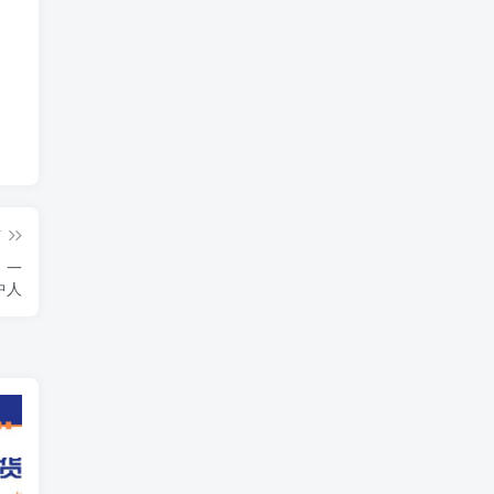
篇
，一
中人