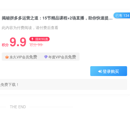
已售 134
揭秘拼多多运营之道：15节精品课程+2场直播，助你快速提升电商运营水平！
此内容为付费阅读，请付费后查看
9.9
限时特惠
99
积分
积分
免费
免费
永久VIP会员
年度VIP会员
登录购买
员免费下载！
THE END