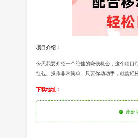
项目介绍：
今天我要介绍一个绝佳的赚钱机会，这个项目可
红包。操作非常简单，只要你动动手，就能轻松
下载地址：
此处