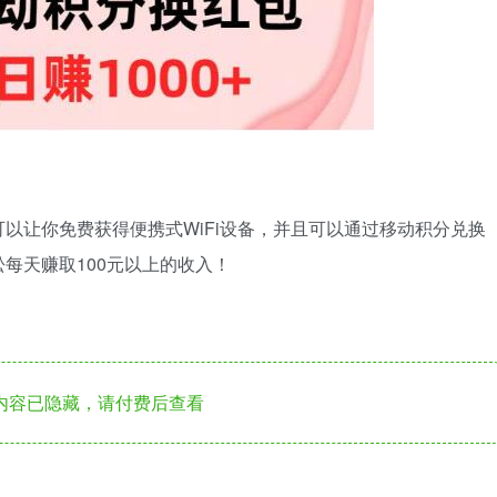
以让你免费获得便携式WiFi设备，并且可以通过移动积分兑换
每天赚取100元以上的收入！
内容已隐藏，请付费后查看