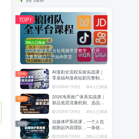
TOP1
TOP1
395人已阅读
395人已阅读
2026新版全平台短视频带货教学，打开
2026新版全平台短视频带货教学，打开
流量突破口，开始Ai带货
流量突破口，开始Ai带货
AI漫剧全流程实操实战课｜
AI漫剧全流程实操实战课｜
TOP2
TOP2
零基础AI漫画短剧完整制
零基础AI漫画短剧完整制
作、脚本出图成片全链路落
作、脚本出图成片全链路落
2026年7月9日
2026年7月9日
364人已阅读
364人已阅读
地教程
地教程
2026淘系推广体系实战课｜
2026淘系推广体系实战课｜
TOP3
TOP3
新品底层流量机制、选品定
新品底层流量机制、选品定
位、搜索起量、投产控本、
位、搜索起量、投产控本、
2026年7月9日
2026年7月9日
305人已阅读
305人已阅读
新店老店工厂商家分赛道爆
新店老店工厂商家分赛道爆
款全流程
款全流程
自媒体IP系统课，一个人也
自媒体IP系统课，一个人也
TOP4
TOP4
能跑起内容团队，一条链路
能跑起内容团队，一条链路
跑通，从定位、热点、表
跑通，从定位、热点、表
2026年7月9日
2026年7月9日
285人已阅读
285人已阅读