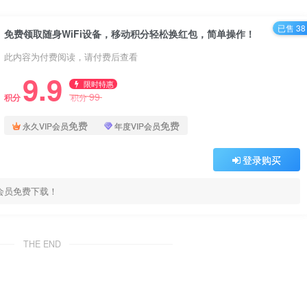
已售 38
免费领取随身WiFi设备，移动积分轻松换红包，简单操作！
此内容为付费阅读，请付费后查看
9.9
限时特惠
99
积分
积分
免费
免费
永久VIP会员
年度VIP会员
登录购买
会员免费下载！
THE END