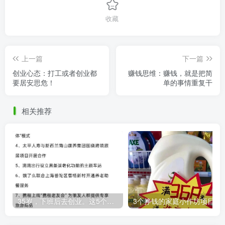
收藏
上一篇
下一篇
创业心态：打工或者创业都
赚钱思维：赚钱，就是把简
要居安思危！
单的事情重复干
相关推荐
35岁，下班后去创业。这5个银发经济的小赛道，真的很适合普通人。
3个挣钱的家庭小作坊项目，万元