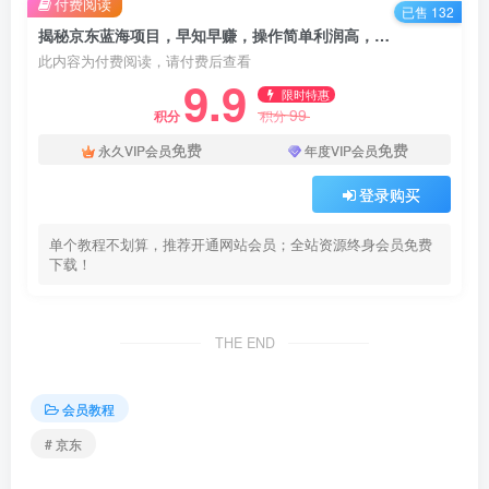
付费阅读
已售 132
揭秘京东蓝海项目，早知早赚，操作简单利润高，每单20-30
此内容为付费阅读，请付费后查看
9.9
限时特惠
99
积分
积分
免费
免费
永久VIP会员
年度VIP会员
登录购买
单个教程不划算，推荐开通网站会员；全站资源终身会员免费
下载！
THE END
会员教程
# 京东