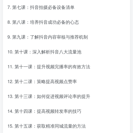
7. 第七课：抖音拍摄必备设备清单
8. 第八课：培养抖音成功必备的心态
9. 第九课：了解抖音内容审核与推荐机制
10. 第十课：深入解析抖音八大流量池
11. 第十一课：提升视频完播率的有效方法
12. 第十二课：策略提高视频点赞率
13. 第十三课：如何促进视频评论率的提升
14. 第十四课：提高视频转发率的技巧
15. 第十五课：获取精准同城流量的方法