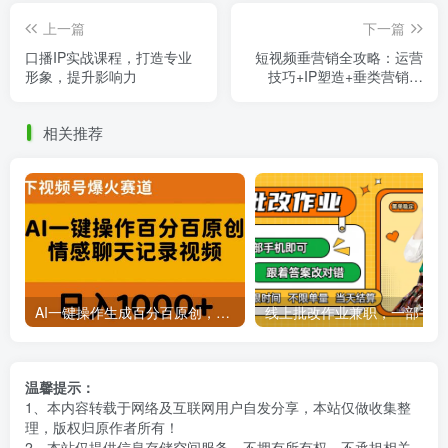
上一篇
下一篇
口播IP实战课程，打造专业
短视频垂营销全攻略：运营
形象，提升影响力
技巧+IP塑造+垂类营销策
略，三频共振引爆流量
相关推荐
AI一键操作生成百分百原创，揭秘情感聊天记录视频，当下视频号爆火新赛道
线上批
温馨提示：
1、本内容转载于网络及互联网用户自发分享，本站仅做收集整
理，版权归原作者所有！
2、本站仅提供信息存储空间服务，不拥有所有权，不承担相关