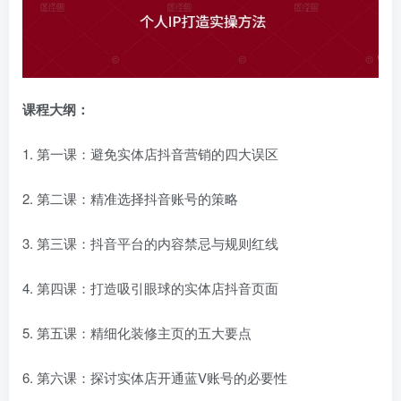
课程大纲：
1. 第一课：避免实体店抖音营销的四大误区
2. 第二课：精准选择抖音账号的策略
3. 第三课：抖音平台的内容禁忌与规则红线
4. 第四课：打造吸引眼球的实体店抖音页面
5. 第五课：精细化装修主页的五大要点
6. 第六课：探讨实体店开通蓝V账号的必要性