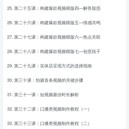
25. 第二十五课：构建爆款视频模版四—解答疑惑
26. 第二十六课：构建爆款视频模版五—情感共鸣
27. 第二十七课：构建爆款视频模版六—热点关联
28. 第二十八课：构建爆款视频模版七—创意段子
29. 第二十九课：实体店呈现方式的选择指南
30. 第三十课：拍摄首条视频的关键步骤
31. 第三十一课：短视频最佳时长解析
32. 第三十二课：口播类视频制作教程（一）
33. 第三十三课：口播类视频制作教程（二）