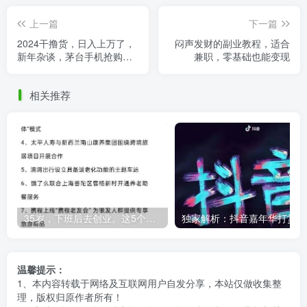
上一篇
下一篇
2024干撸货，日入上万了，
闷声发财的副业教程，适合
新年杂谈，茅台手机抢购赚
兼职，零基础也能变现
钱副业！
相关推荐
35岁，下班后去创业。这5个银发经济的小赛道，真的很适合普通人。
独
温馨提示：
1、本内容转载于网络及互联网用户自发分享，本站仅做收集整
理，版权归原作者所有！