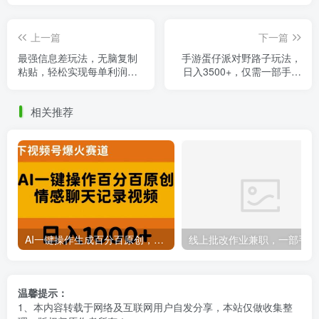
上一篇
下一篇
最强信息差玩法，无脑复制
手游蛋仔派对野路子玩法，
粘贴，轻松实现每单利润
日入3500+，仅需一部手机
100+，小众刚需项目大公开
轻松操作
相关推荐
AI一键操作生成百分百原创，揭秘情感聊天记录视频，当下视频号爆火新赛道
线上批
温馨提示：
1、本内容转载于网络及互联网用户自发分享，本站仅做收集整