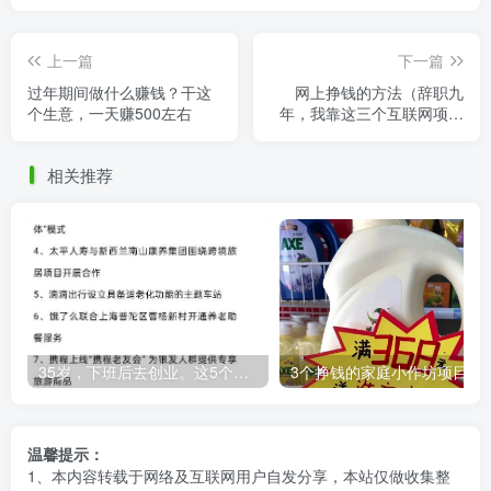
上一篇
下一篇
过年期间做什么赚钱？干这
网上挣钱的方法（辞职九
个生意，一天赚500左右
年，我靠这三个互联网项目
养活了自己）
相关推荐
35岁，下班后去创业。这5个银发经济的小赛道，真的很适合普通人。
3个挣钱的家庭小作坊项目，万元
温馨提示：
1、本内容转载于网络及互联网用户自发分享，本站仅做收集整