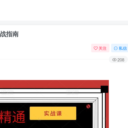
战指南
关注
私信
208