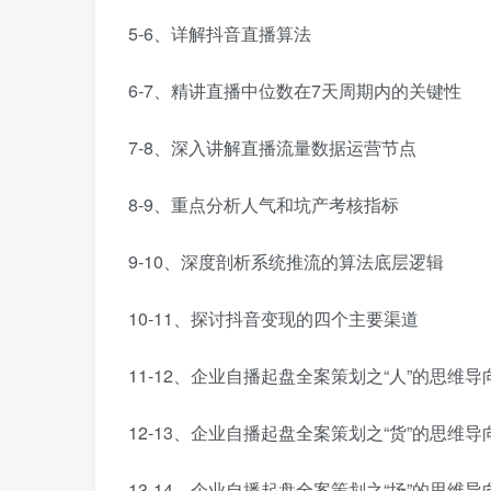
5-6、详解抖音直播算法
6-7、精讲直播中位数在7天周期内的关键性
7-8、深入讲解直播流量数据运营节点
8-9、重点分析人气和坑产考核指标
9-10、深度剖析系统推流的算法底层逻辑
10-11、探讨抖音变现的四个主要渠道
11-12、企业自播起盘全案策划之“人”的思维导
12-13、企业自播起盘全案策划之“货”的思维导
13-14、企业自播起盘全案策划之“场”的思维导