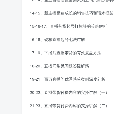
14-15、新主播极速成长的销售技巧和话术框架
15-16-17、直播带货起号打标签的策略解析
16-18、硬核直播起号七法讲解
17-19、下播后直播带货的有效复盘方法
18-20、直播间常见问题答疑解惑
19-21、百万直播间优秀憋单案例深度剖析
20-22、直播带货付费内容的实操讲解（一）
21-23、直播带货付费内容的实操讲解（二）