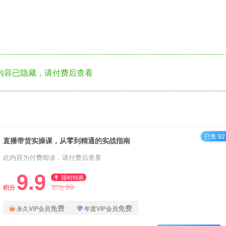
内容已隐藏，请付费后查看
已售 92
直播带货实操课，从零到精通的实战指南
此内容为付费阅读，请付费后查看
9.9
限时特惠
99
积分
积分
免费
免费
永久VIP会员
年度VIP会员