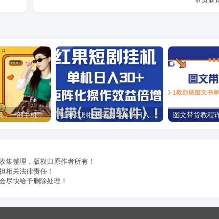
线上批改作业兼职，一部手机轻松操作，时间自由，单量不限，多劳多得，勤奋者日入300+当天见收益！
红果短剧挂机玩法，单机日入30+，新手简单操作，批量增加收益！
做收集整理，版权归原作者所有！
担相关法律责任！
会尽快给予删除处理！