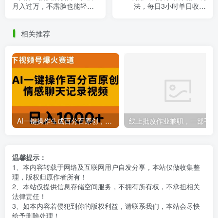
月入过万，不露脸也能轻松
法，每日3小时单日收益
操作
900+，多重变现模式（保姆
级实战课)
相关推荐
AI一键操作生成百分百原创，揭秘情感聊天记录视频，当下视频号爆火新赛道
线上批
温馨提示：
1、本内容转载于网络及互联网用户自发分享，本站仅做收集整
理，版权归原作者所有！
2、本站仅提供信息存储空间服务，不拥有所有权，不承担相关
法律责任！
3、如本内容若侵犯到你的版权利益，请联系我们，本站会尽快
给予删除处理！