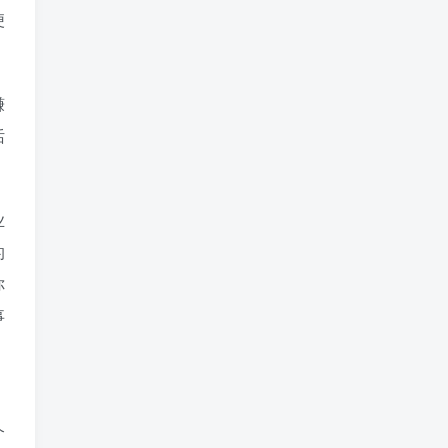
便
赚
话
业
的
你
事
个