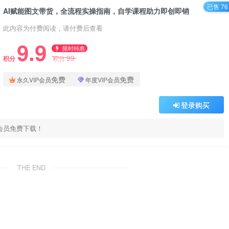
已售 76
AI赋能图文带货，全流程实操指南，自学课程助力即创即销
此内容为付费阅读，请付费后查看
9.9
限时特惠
99
积分
积分
免费
免费
永久VIP会员
年度VIP会员
登录购买
会员免费下载！
THE END