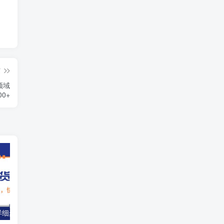
篇
领域
0+
图文带货教程详细步骤，零基础教你做图文书单，长期项目，轻松上手实操
零门槛作业批改副业，时薪50+实操教程，支付宝实时到账攻略（学生/宝妈可做）