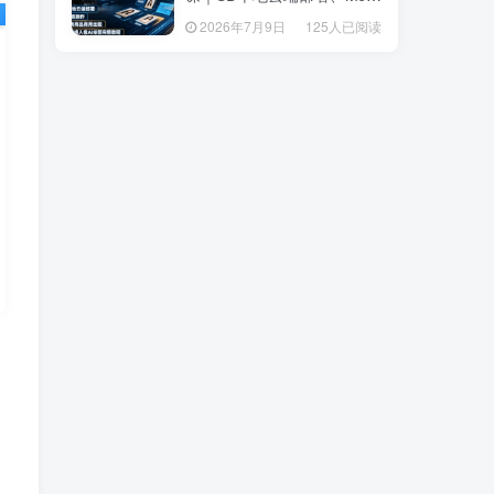
套操作、多品类商品商用出
套操作、多品类商品商用出
2026年7月9日
125人已阅读
2026年7月9日
125人已阅读
图、创意风格人像AI绘图完
图、创意风格人像AI绘图完
整教程
整教程