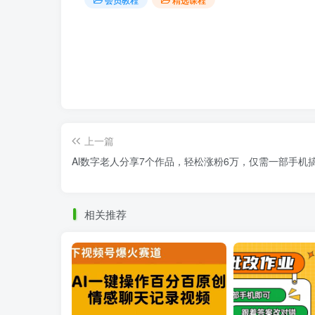
上一篇
Al数字老人分享7个作品，轻松涨粉6万，仅需一部手机
相关推荐