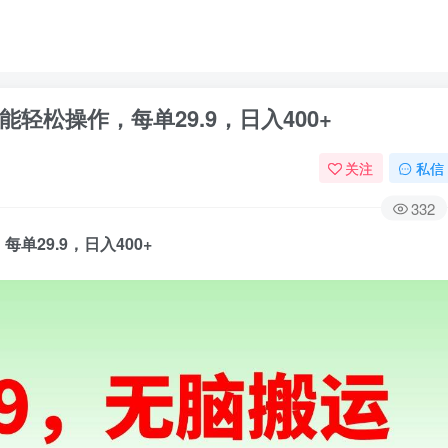
轻松操作，每单29.9，日入400+
关注
私信
332
29.9，日入400+