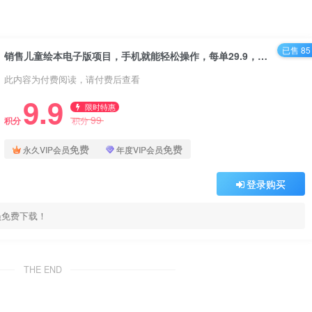
已售 85
销售儿童绘本电子版项目，手机就能轻松操作，每单29.9，日入400+
此内容为付费阅读，请付费后查看
9.9
限时特惠
99
积分
积分
免费
免费
永久VIP会员
年度VIP会员
登录购买
员免费下载！
THE END