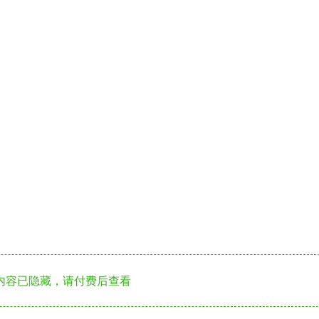
内容已隐藏，请付费后查看