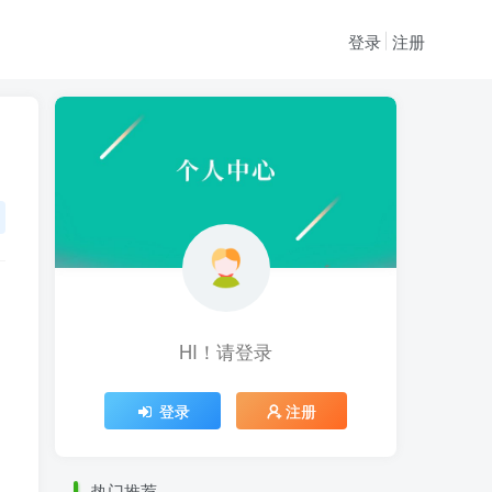
登录
注册
HI！请登录
HI！请登录
登录
注册
登录
注册
热门推荐