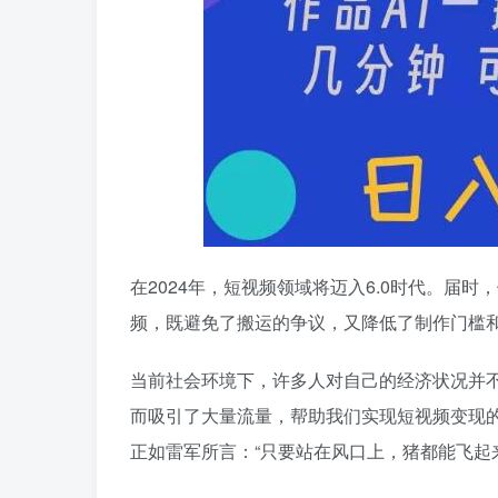
在2024年，短视频领域将迈入6.0时代。届
频，既避免了搬运的争议，又降低了制作门槛
当前社会环境下，许多人对自己的经济状况并
而吸引了大量流量，帮助我们实现短视频变现
正如雷军所言：“只要站在风口上，猪都能飞起