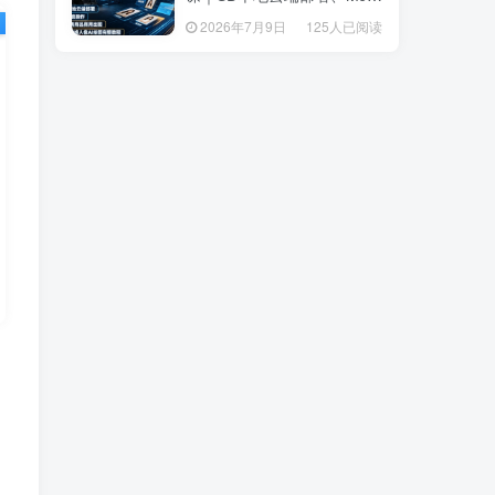
套操作、多品类商品商用出
套操作、多品类商品商用出
2026年7月9日
125人已阅读
2026年7月9日
125人已阅读
图、创意风格人像AI绘图完
图、创意风格人像AI绘图完
整教程
整教程