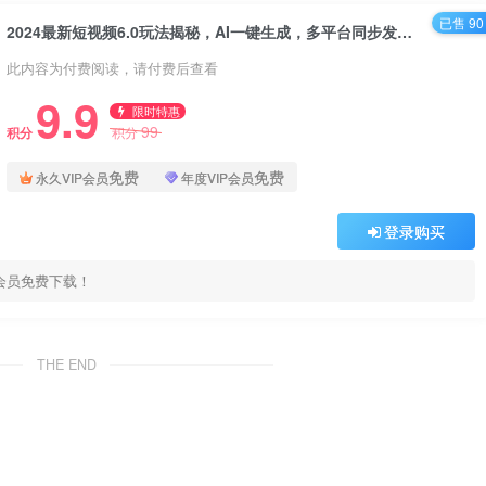
已售 90
2024最新短视频6.0玩法揭秘，AI一键生成，多平台同步发布，轻松实现日入3000+
此内容为付费阅读，请付费后查看
9.9
限时特惠
99
积分
积分
免费
免费
永久VIP会员
年度VIP会员
登录购买
会员免费下载！
THE END