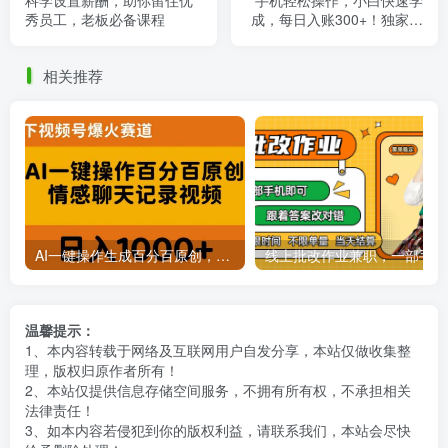
科学设置薪酬，助你留住优
手机轻松操作，小白快速学
秀员工，老板必备课程
成，每日入账300+！独家教
程，五分钟完成一个原创视
频
相关推荐
AI一键操作生成百分百原创，揭秘情感聊天记录视频，当下视频号爆火新赛道
线上批
温馨提示：
1、本内容转载于网络及互联网用户自发分享，本站仅做收集整
理，版权归原作者所有！
2、本站仅提供信息存储空间服务，不拥有所有权，不承担相关
法律责任！
3、如本内容若侵犯到你的版权利益，请联系我们，本站会尽快