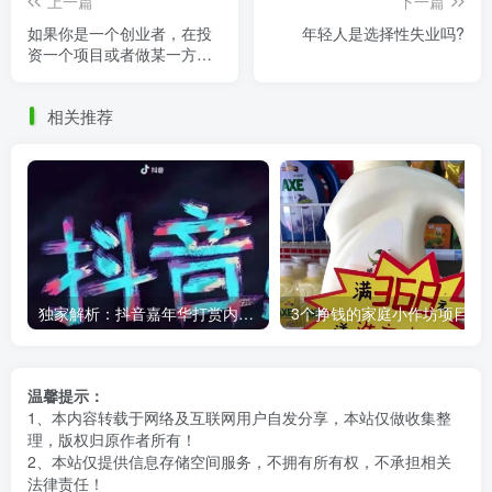
上一篇
下一篇
如果你是一个创业者，在投
年轻人是选择性失业吗?
资一个项目或者做某一方面
商品的生意，前期不赚钱甚
至赔钱，你还会继续做下去
相关推荐
吗？
独家解析：抖音嘉年华打赏内幕，你知道主播能拿多少吗？
3个挣钱的家庭小作坊项目，万元
温馨提示：
1、本内容转载于网络及互联网用户自发分享，本站仅做收集整
理，版权归原作者所有！
2、本站仅提供信息存储空间服务，不拥有所有权，不承担相关
法律责任！