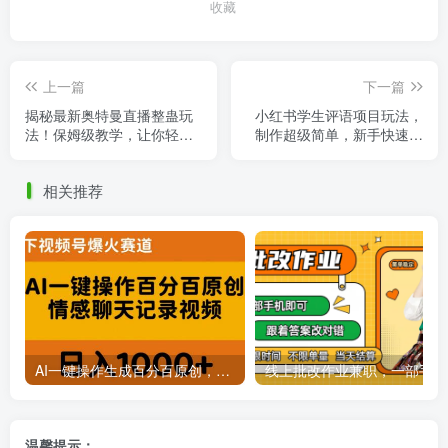
收藏
上一篇
下一篇
揭秘最新奥特曼直播整蛊玩
小红书学生评语项目玩法，
法！保姆级教学，让你轻松
制作超级简单，新手快速上
掌握橹音浪神器，快速吸引
手操作(附资源素材)
人气！
相关推荐
AI一键操作生成百分百原创，揭秘情感聊天记录视频，当下视频号爆火新赛道
线上批
温馨提示：