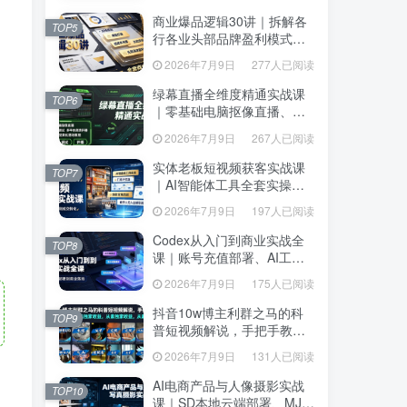
达、生产到发布托管
达、生产到发布托管
商业爆品逻辑30讲｜拆解各
商业爆品逻辑30讲｜拆解各
TOP5
TOP5
行各业头部品牌盈利模式，
行各业头部品牌盈利模式，
吃透爆品打造、低成本传
吃透爆品打造、低成本传
2026年7月9日
277人已阅读
2026年7月9日
277人已阅读
播、长效变现全套商业思维
播、长效变现全套商业思维
课
课
绿幕直播全维度精通实战课
绿幕直播全维度精通实战课
TOP6
TOP6
｜零基础电脑抠像直播、
｜零基础电脑抠像直播、
OBS高阶调试、多平台高清
OBS高阶调试、多平台高清
2026年7月9日
267人已阅读
2026年7月9日
267人已阅读
开播、直播间视觉美化落地
开播、直播间视觉美化落地
教程
教程
实体老板短视频获客实战课
实体老板短视频获客实战课
TOP7
TOP7
｜AI智能体工具全套实操、
｜AI智能体工具全套实操、
门店IP打造、爆款变现选
门店IP打造、爆款变现选
2026年7月9日
197人已阅读
2026年7月9日
197人已阅读
题、数字人无人出镜引流完
题、数字人无人出镜引流完
整教程
整教程
Codex从入门到商业实战全
Codex从入门到商业实战全
TOP8
TOP8
课｜账号充值部署、AI工具
课｜账号充值部署、AI工具
联动、核心功能精讲、自动
联动、核心功能精讲、自动
2026年7月9日
175人已阅读
2026年7月9日
175人已阅读
化搭建、全站项目开发零基
化搭建、全站项目开发零基
础教程
础教程
抖音10w博主利群之马的科
抖音10w博主利群之马的科
TOP9
TOP9
普短视频解说，手把手教你
普短视频解说，手把手教你
解锁伙伴计划+精选独家收
解锁伙伴计划+精选独家收
2026年7月9日
131人已阅读
2026年7月9日
131人已阅读
益，从素材到成片全流程
益，从素材到成片全流程
AI电商产品与人像摄影实战
AI电商产品与人像摄影实战
TOP10
TOP10
课｜SD本地云端部署、MJ全
课｜SD本地云端部署、MJ全