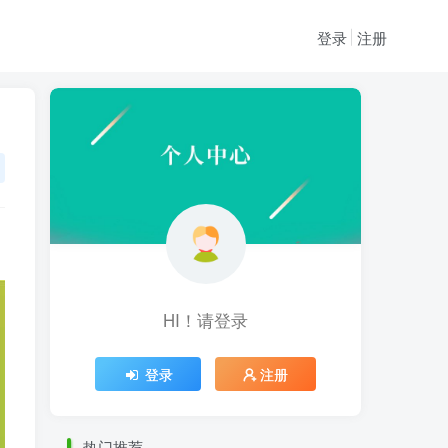
登录
注册
HI！请登录
HI！请登录
登录
注册
登录
注册
热门推荐