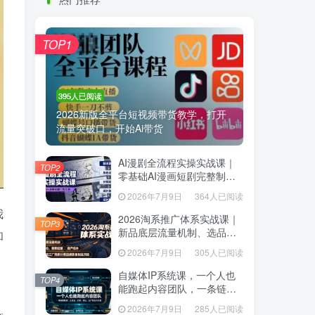
热门推荐
TOP1
TOP1
395人已阅读
395人已阅读
2026新版全平台短视频带货教学，打开
2026新版全平台短视频带货教学，打开
流量突破口，开始Ai带货
流量突破口，开始Ai带货
AI漫剧全流程实操实战课｜
AI漫剧全流程实操实战课｜
TOP2
TOP2
零基础AI漫画短剧完整制
零基础AI漫画短剧完整制
作、脚本出图成片全链路落
作、脚本出图成片全链路落
2026年7月9日
364人已阅读
2026年7月9日
364人已阅读
地教程
地教程
我
2026淘系推广体系实战课｜
2026淘系推广体系实战课｜
TOP3
TOP3
新品底层流量机制、选品定
新品底层流量机制、选品定
和
位、搜索起量、投产控本、
位、搜索起量、投产控本、
2026年7月9日
305人已阅读
2026年7月9日
305人已阅读
新店老店工厂商家分赛道爆
新店老店工厂商家分赛道爆
款全流程
款全流程
自媒体IP系统课，一个人也
自媒体IP系统课，一个人也
TOP4
TOP4
能跑起内容团队，一条链路
能跑起内容团队，一条链路
跑通，从定位、热点、表
跑通，从定位、热点、表
2026年7月9日
285人已阅读
2026年7月9日
285人已阅读