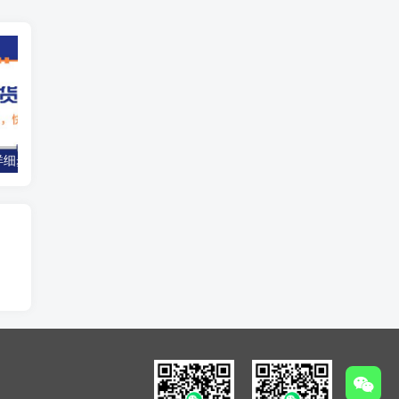
图文带货教程详细步骤，零基础教你做图文书单，长期项目，轻松上手实操
零门槛作业批改副业，时薪50+实操教程，支付宝实时到账攻略（学生/宝妈可做）