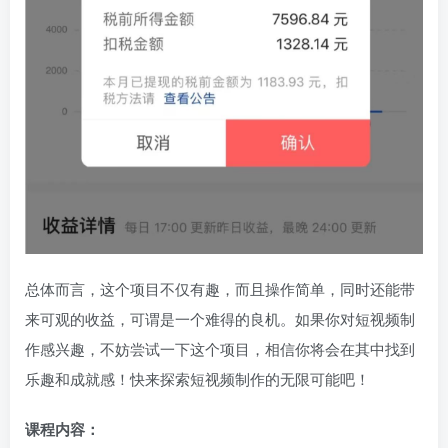
总体而言，这个项目不仅有趣，而且操作简单，同时还能带
来可观的收益，可谓是一个难得的良机。如果你对短视频制
作感兴趣，不妨尝试一下这个项目，相信你将会在其中找到
乐趣和成就感！快来探索短视频制作的无限可能吧！
课程内容：