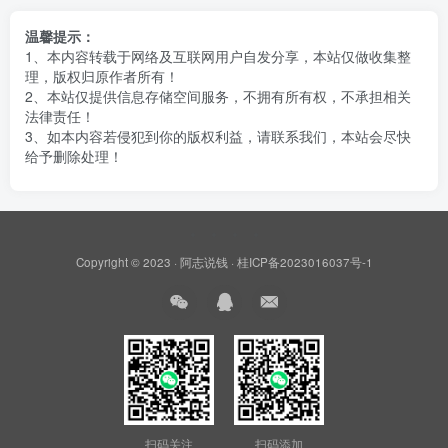
温馨提示：
1、本内容转载于网络及互联网用户自发分享，本站仅做收集整
理，版权归原作者所有！
2、本站仅提供信息存储空间服务，不拥有所有权，不承担相关
法律责任！
3、如本内容若侵犯到你的版权利益，请联系我们，本站会尽快
给予删除处理！
Copyright © 2023 ·
阿志说钱
·
桂ICP备2023016037号-1
扫码关注
扫码添加