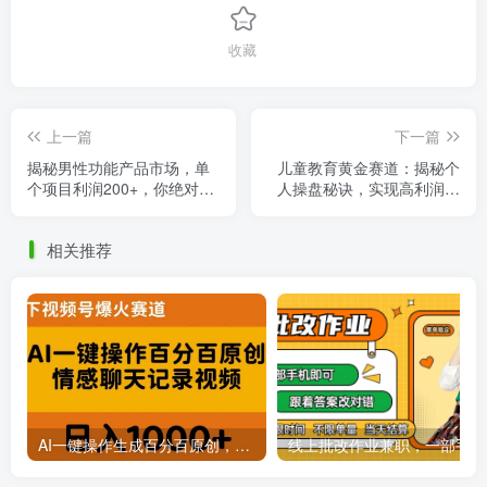
收藏
上一篇
下一篇
揭秘男性功能产品市场，单
儿童教育黄金赛道：揭秘个
个项目利润200+，你绝对不
人操盘秘诀，实现高利润与
能错过
高复购
相关推荐
AI一键操作生成百分百原创，揭秘情感聊天记录视频，当下视频号爆火新赛道
线上批