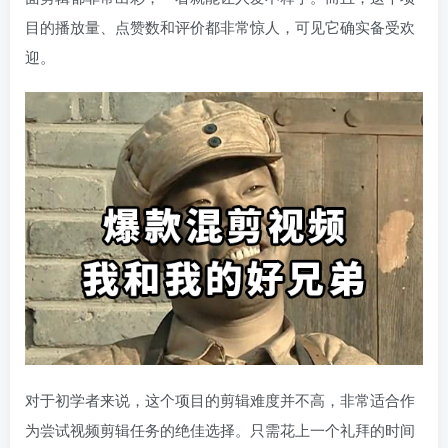
目的播放量、点赞数和评价都非常惊人，可见它确实备受欢
迎。
对于初学者来说，这个项目的剪辑难度并不高，非常适合作
为尝试视频剪辑任务的绝佳选择。只需花上一个礼拜的时间