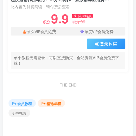
此内容为付费阅读，请付费后查看
9.9
限时特惠
99
积分
积分
免费
免费
永久VIP会员
年度VIP会员
登录购买
单个教程无需登录，可以直接购买，全站资源VIP会员免费下
载！
THE END
会员教程
精选课程
# 中视频