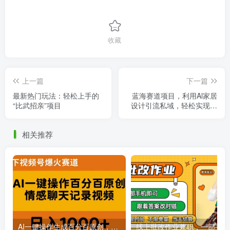
收藏
上一篇
下一篇
最新热门玩法：轻松上手的
蓝海赛道项目，利用Al家居
“比武招亲”项目
设计引流私域，轻松实现日
入700+
相关推荐
AI一键操作生成百分百原创，揭秘情感聊天记录视频，当下视频号爆火新赛道
线上批