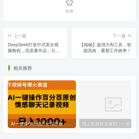
收藏
上一篇
下一篇
DeepSeek打造中式美女视
【揭秘】超强大AI工具，智
频教程，高质量作品，引爆
能高效，重塑工作效率！
网络流量，单日变现超
1000+！
相关推荐
AI一键操作生成百分百原创，揭秘情感聊天记录视频，当下视频号爆火新赛道
线上批