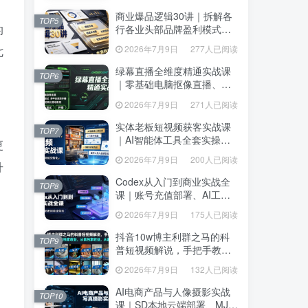
达、生产到发布托管
达、生产到发布托管
商业爆品逻辑30讲｜拆解各
商业爆品逻辑30讲｜拆解各
TOP5
TOP5
的
行各业头部品牌盈利模式，
行各业头部品牌盈利模式，
吃透爆品打造、低成本传
吃透爆品打造、低成本传
2026年7月9日
277人已阅读
七
2026年7月9日
277人已阅读
播、长效变现全套商业思维
播、长效变现全套商业思维
课
课
绿幕直播全维度精通实战课
绿幕直播全维度精通实战课
TOP6
TOP6
｜零基础电脑抠像直播、
｜零基础电脑抠像直播、
OBS高阶调试、多平台高清
OBS高阶调试、多平台高清
2026年7月9日
271人已阅读
2026年7月9日
271人已阅读
开播、直播间视觉美化落地
开播、直播间视觉美化落地
教程
教程
实体老板短视频获客实战课
实体老板短视频获客实战课
TOP7
TOP7
｜AI智能体工具全套实操、
｜AI智能体工具全套实操、
更
门店IP打造、爆款变现选
门店IP打造、爆款变现选
2026年7月9日
200人已阅读
2026年7月9日
200人已阅读
题、数字人无人出镜引流完
升
题、数字人无人出镜引流完
整教程
整教程
Codex从入门到商业实战全
Codex从入门到商业实战全
TOP8
TOP8
课｜账号充值部署、AI工具
课｜账号充值部署、AI工具
联动、核心功能精讲、自动
联动、核心功能精讲、自动
2026年7月9日
175人已阅读
2026年7月9日
175人已阅读
化搭建、全站项目开发零基
化搭建、全站项目开发零基
础教程
础教程
抖音10w博主利群之马的科
抖音10w博主利群之马的科
TOP9
TOP9
普短视频解说，手把手教你
普短视频解说，手把手教你
，
解锁伙伴计划+精选独家收
解锁伙伴计划+精选独家收
2026年7月9日
132人已阅读
2026年7月9日
132人已阅读
益，从素材到成片全流程
益，从素材到成片全流程
AI电商产品与人像摄影实战
AI电商产品与人像摄影实战
TOP10
TOP10
课｜SD本地云端部署、MJ全
课｜SD本地云端部署、MJ全