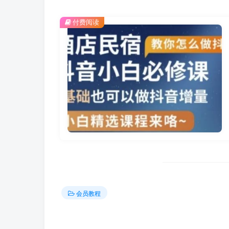
付费阅读
会员教程