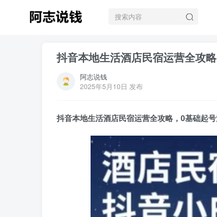
抖音本地生活酒店民宿运营全攻略
阿志说钱
2025年5月10日 发布
抖音本地生活酒店民宿运营全攻略，0基础起号