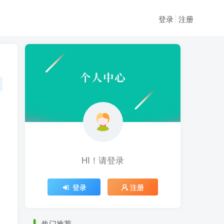
登录
注册
HI！请登录
HI！请登录
登录
注册
登录
注册
热门推荐