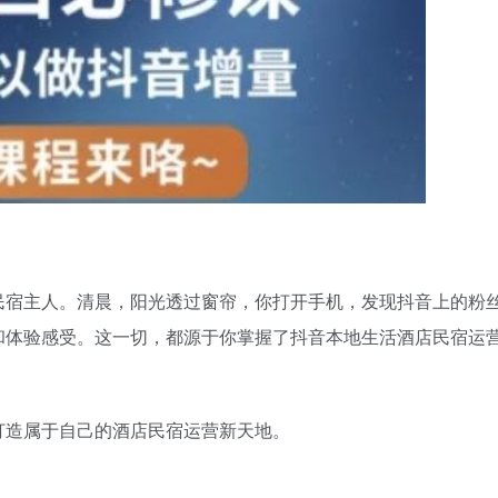
民宿主人。清晨，阳光透过窗帘，你打开手机，发现抖音上的粉
和体验感受。这一切，都源于你掌握了抖音本地生活酒店民宿运
打造属于自己的酒店民宿运营新天地。