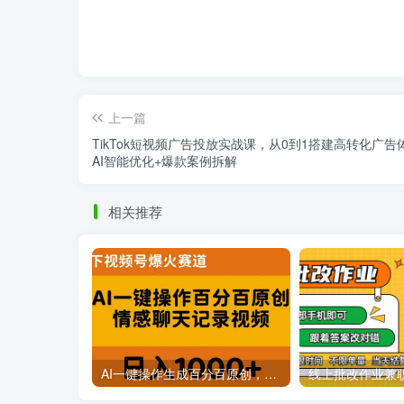
上一篇
TikTok短视频广告投放实战课，从0到1搭建高转化广告
AI智能优化+爆款案例拆解
相关推荐
AI一键操作生成百分百原创，揭秘情感聊天记录视频，当下视频号爆火新赛道