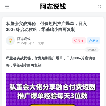
私董会实战揭秘，付费短剧推广爆单，日入
300+冷启动攻略，零基础小白可复制
阿志说钱
关注
私信
2025年5月11日 发布
354
私董会实战揭秘，付费短剧推广爆单，日入300+冷启动攻
略，零基础小白可复制