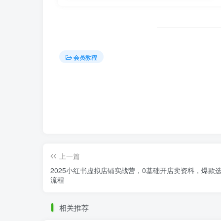
会员教程
上一篇
2025小红书虚拟店铺实战营，0基础开店卖资料，爆款
流程
相关推荐