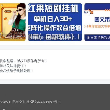
线上批改作业兼职，一部手机轻松操作，时间自由，单量不限，多劳多得，勤奋者日入300+当天见收益！
红果短剧挂机玩法，单机日入30+，新手简单操作，批量增加收益！
做收集整理，版权归原作者所有！
担相关法律责任！
会尽快给予删除处理！
 © 2023 ·
阿志说钱
·
桂ICP备2023016037号-1