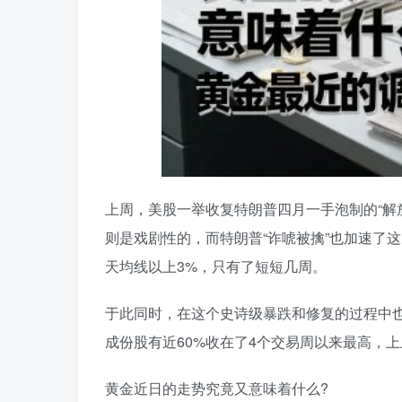
上周，美股一举收复特朗普四月一手泡制的“解
则是戏剧性的，而特朗普“诈唬被擒”也加速了这
天均线以上3%，只有了短短几周。
于此同时，在这个史诗级暴跌和修复的过程中
成份股有近60%收在了4个交易周以来最高，上
黄金近日的走势究竟又意味着什么?