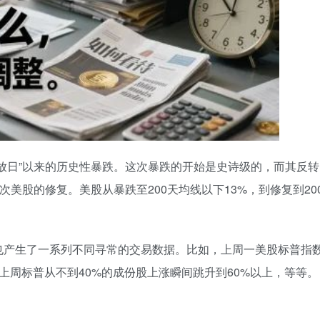
放日”以来的历史性暴跌。这次暴跌的开始是史诗级的，而其反转
次美股的修复。美股从暴跌至200天均线以下13%，到修复到20
也产生了一系列不同寻常的交易数据。比如，上周一美股标普指
上周标普从不到40%的成份股上涨瞬间跳升到60%以上，等等。