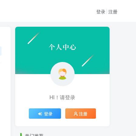
登录
注册
HI！请登录
HI！请登录
登录
登录
注册
注册
热门推荐
热门推荐