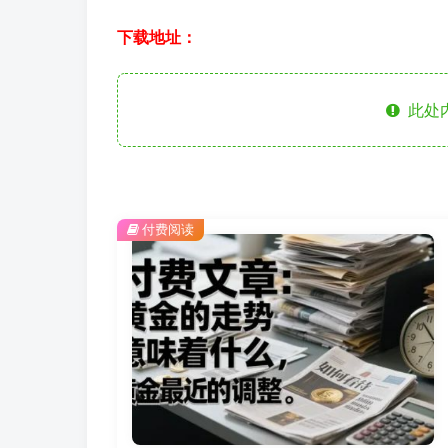
下载地址：
此处
付费阅读