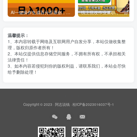
AI一键操作生成百分百原创，揭秘情感聊天记录视频，当下视频号爆火新赛道
线上批
温馨提示：
1、本内容转载于网络及互联网用户自发分享，本站仅做收集整
理，版权归原作者所有！
2、本站仅提供信息存储空间服务，不拥有所有权，不承担相关
法律责任！
3、如本内容若侵犯到你的版权利益，请联系我们，本站会尽快
给予删除处理！
Copyright © 2023 ·
阿志说钱
·
桂ICP备2023016037号-1