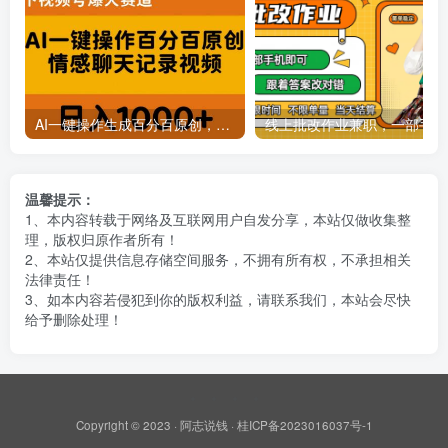
AI一键操作生成百分百原创，揭秘情感聊天记录视频，当下视频号爆火新赛道
线上批
温馨提示：
1、本内容转载于网络及互联网用户自发分享，本站仅做收集整
理，版权归原作者所有！
2、本站仅提供信息存储空间服务，不拥有所有权，不承担相关
法律责任！
3、如本内容若侵犯到你的版权利益，请联系我们，本站会尽快
给予删除处理！
Copyright © 2023 ·
阿志说钱
·
桂ICP备2023016037号-1