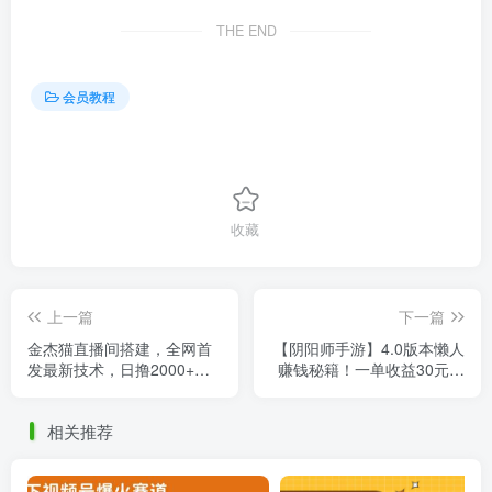
THE END
会员教程
收藏
上一篇
下一篇
金杰猫直播间搭建，全网首
【阴阳师手游】4.0版本懒人
发最新技术，日撸2000+收
赚钱秘籍！一单收益30元，
益，小白也能学会
小白也能无脑操作
相关推荐