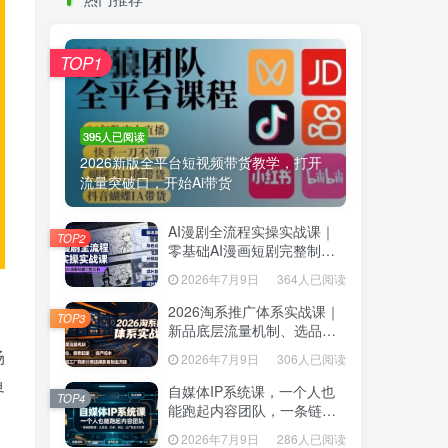
热门推荐
TOP1
TOP1
395人已阅读
395人已阅读
2026新版全平台短视频带货教学，打开
2026新版全平台短视频带货教学，打开
流量突破口，开始Ai带货
流量突破口，开始Ai带货
AI漫剧全流程实操实战课｜
AI漫剧全流程实操实战课｜
TOP2
TOP2
零基础AI漫画短剧完整制
零基础AI漫画短剧完整制
作、脚本出图成片全链路落
作、脚本出图成片全链路落
2026年7月9日
364人已阅读
2026年7月9日
364人已阅读
地教程
地教程
2026淘系推广体系实战课｜
2026淘系推广体系实战课｜
TOP3
TOP3
新品底层流量机制、选品定
新品底层流量机制、选品定
位、搜索起量、投产控本、
位、搜索起量、投产控本、
场
2026年7月9日
306人已阅读
2026年7月9日
306人已阅读
新店老店工厂商家分赛道爆
新店老店工厂商家分赛道爆
界
款全流程
款全流程
自媒体IP系统课，一个人也
自媒体IP系统课，一个人也
TOP4
TOP4
能跑起内容团队，一条链路
能跑起内容团队，一条链路
跑通，从定位、热点、表
跑通，从定位、热点、表
2026年7月9日
286人已阅读
2026年7月9日
286人已阅读