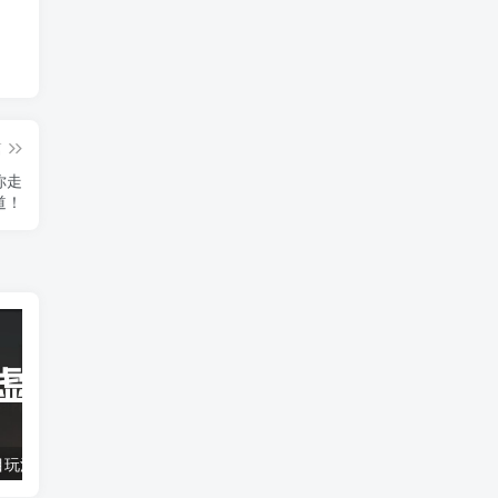
篇
你走
道！
拼多多虚拟项目玩法揭秘，案例告诉你收益多高！
家庭教育赛道如何实现年入百万？