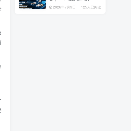
套操作、多品类商品商用出
套操作、多品类商品商用出
2026年7月9日
125人已阅读
获
2026年7月9日
125人已阅读
图、创意风格人像AI绘图完
图、创意风格人像AI绘图完
整教程
整教程
取
而
是
了
要