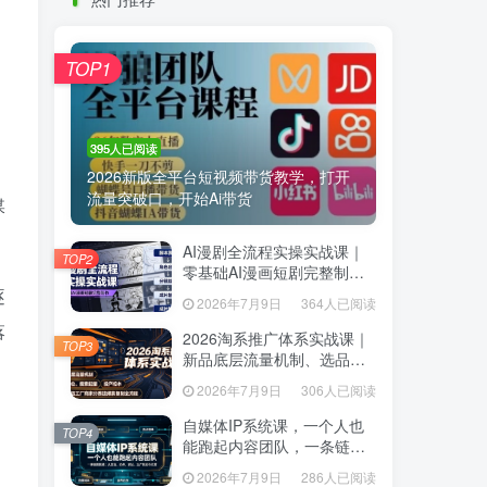
热门推荐
TOP1
TOP1
395人已阅读
395人已阅读
2026新版全平台短视频带货教学，打开
2026新版全平台短视频带货教学，打开
流量突破口，开始Ai带货
流量突破口，开始Ai带货
媒
AI漫剧全流程实操实战课｜
AI漫剧全流程实操实战课｜
TOP2
TOP2
零基础AI漫画短剧完整制
零基础AI漫画短剧完整制
作、脚本出图成片全链路落
逐
作、脚本出图成片全链路落
2026年7月9日
364人已阅读
2026年7月9日
364人已阅读
地教程
地教程
落
2026淘系推广体系实战课｜
2026淘系推广体系实战课｜
TOP3
TOP3
新品底层流量机制、选品定
新品底层流量机制、选品定
位、搜索起量、投产控本、
位、搜索起量、投产控本、
2026年7月9日
306人已阅读
2026年7月9日
306人已阅读
新店老店工厂商家分赛道爆
新店老店工厂商家分赛道爆
。
款全流程
款全流程
自媒体IP系统课，一个人也
自媒体IP系统课，一个人也
TOP4
TOP4
能跑起内容团队，一条链路
能跑起内容团队，一条链路
跑通，从定位、热点、表
跑通，从定位、热点、表
2026年7月9日
286人已阅读
2026年7月9日
286人已阅读