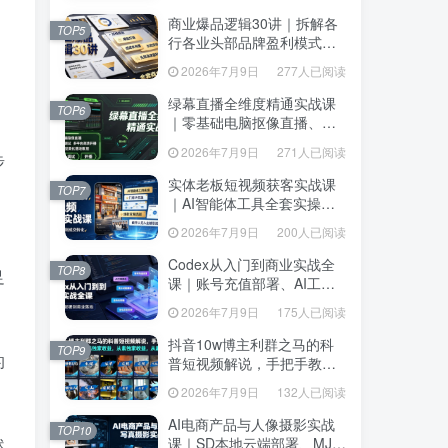
达、生产到发布托管
达、生产到发布托管
商业爆品逻辑30讲｜拆解各
商业爆品逻辑30讲｜拆解各
TOP5
TOP5
行各业头部品牌盈利模式，
行各业头部品牌盈利模式，
吃透爆品打造、低成本传
吃透爆品打造、低成本传
2026年7月9日
277人已阅读
，
2026年7月9日
277人已阅读
播、长效变现全套商业思维
播、长效变现全套商业思维
课
课
绿幕直播全维度精通实战课
绿幕直播全维度精通实战课
TOP6
TOP6
｜零基础电脑抠像直播、
｜零基础电脑抠像直播、
OBS高阶调试、多平台高清
OBS高阶调试、多平台高清
2026年7月9日
271人已阅读
2026年7月9日
271人已阅读
步
开播、直播间视觉美化落地
开播、直播间视觉美化落地
教程
教程
实体老板短视频获客实战课
实体老板短视频获客实战课
TOP7
TOP7
｜AI智能体工具全套实操、
｜AI智能体工具全套实操、
门店IP打造、爆款变现选
门店IP打造、爆款变现选
2026年7月9日
200人已阅读
2026年7月9日
200人已阅读
题、数字人无人出镜引流完
题、数字人无人出镜引流完
整教程
整教程
Codex从入门到商业实战全
Codex从入门到商业实战全
TOP8
足
TOP8
课｜账号充值部署、AI工具
课｜账号充值部署、AI工具
联动、核心功能精讲、自动
联动、核心功能精讲、自动
2026年7月9日
175人已阅读
2026年7月9日
175人已阅读
化搭建、全站项目开发零基
化搭建、全站项目开发零基
础教程
础教程
抖音10w博主利群之马的科
抖音10w博主利群之马的科
TOP9
TOP9
的
普短视频解说，手把手教你
普短视频解说，手把手教你
解锁伙伴计划+精选独家收
解锁伙伴计划+精选独家收
2026年7月9日
132人已阅读
2026年7月9日
132人已阅读
益，从素材到成片全流程
益，从素材到成片全流程
AI电商产品与人像摄影实战
AI电商产品与人像摄影实战
TOP10
TOP10
课｜SD本地云端部署、MJ全
然
课｜SD本地云端部署、MJ全