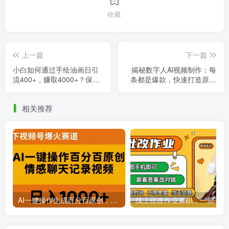
收藏
上一篇
下一篇
小白如何通过手绘油画日引
揭秘数字人Al视频制作：每
流400+，赚取4000+？保姆
条都是爆款，快速打造原创
级教程揭秘！
内容，轻松月入8000+！
相关推荐
AI一键操作生成百分百原创，揭秘情感聊天记录视频，当下视频号爆火新赛道
线上批