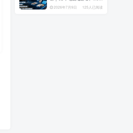
套操作、多品类商品商用出
套操作、多品类商品商用出
2026年7月9日
125人已阅读
2026年7月9日
125人已阅读
图、创意风格人像AI绘图完
图、创意风格人像AI绘图完
整教程
整教程