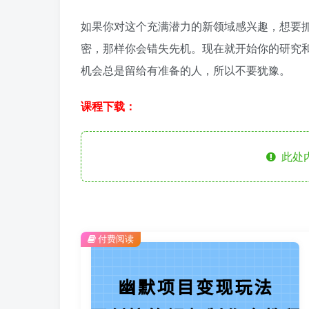
如果你对这个充满潜力的新领域感兴趣，想要
密，那样你会错失先机。现在就开始你的研究
机会总是留给有准备的人，所以不要犹豫。
课程下载：
此处
付费阅读