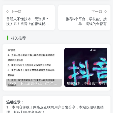
上一篇
下一篇
普通人不懂技术、无资源？
推荐6个平台，学技能、接
没关系！抖音上的赚钱秘
单、搞钱的全都有
籍，揭秘给你
相关推荐
35岁，下班后去创业。这5个银发经济的小赛道，真的很适合普通人。
独
温馨提示：
1、本内容转载于网络及互联网用户自发分享，本站仅做收集整
理，版权归原作者所有！