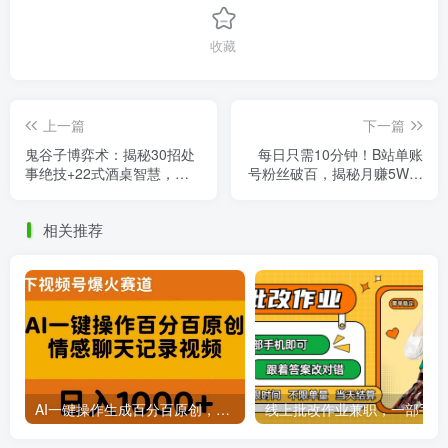
收藏
上一篇
下一篇
鬼谷子博弈术：揭秘30招处
每日只需10分钟！B站单账
事绝技+22式酒桌智慧，掌
号粉丝破百，揭秘月赚5W的
控人生棋局！
居家创业攻略！
相关推荐
AI一键操作生成百分百原创，揭秘情感聊天记录视频，当下视频号爆火新赛道
线上批