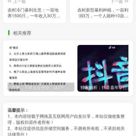
上一篇
下一篇
农村冷门暴利生意：一亩地
农村新型暴利种植，一亩利
养1500只，一年收入30万，
润3万，一个人能种10亩，
这个养殖项目很暴利！
一年稳赚30万，比外出打工
强！
相关推荐
35岁，下班后去创业。这5个银发经济的小赛道，真的很适合普通人。
独
温馨提示：
1、本内容转载于网络及互联网用户自发分享，本站仅做收集整
理，版权归原作者所有！
2、本站仅提供信息存储空间服务，不拥有所有权，不承担相关
法律责任！