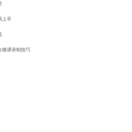
景
易上手
选
台微课录制技巧