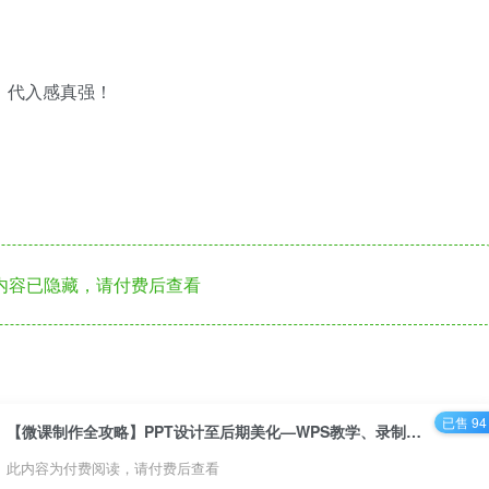
，代入感真强！
内容已隐藏，请付费后查看
已售 94
【微课制作全攻略】PPT设计至后期美化—WPS教学、录制剪辑与剪映精修，附教程+工具+素材包2.0版
此内容为付费阅读，请付费后查看