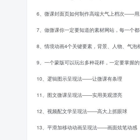
6、微课封面页如何制作高端大气上档次——用
7、做微课你一定要知道的素材网站，每一个都
8、情境动画4个关键要素，背景、人物、气泡
9、一个蒙版可以玩出多种花样，一定要掌握的
10、逻辑图示呈现法——让微课有条理
11、图文微课呈现法——实用美观漂亮
12、视频配文学呈现法——高大上抓眼球
13、平滑加移动动画呈现法——画面炫笔动感