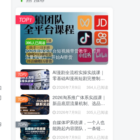
热门推荐
TOP1
TOP1
395人已阅读
395人已阅读
2026新版全平台短视频带货教学，打开
2026新版全平台短视频带货教学，打开
流量突破口，开始Ai带货
流量突破口，开始Ai带货
AI漫剧全流程实操实战课｜
AI漫剧全流程实操实战课｜
TOP2
TOP2
零基础AI漫画短剧完整制
零基础AI漫画短剧完整制
作、脚本出图成片全链路落
作、脚本出图成片全链路落
如
2026年7月9日
364人已阅读
2026年7月9日
364人已阅读
地教程
地教程
门
2026淘系推广体系实战课｜
2026淘系推广体系实战课｜
TOP3
TOP3
新品底层流量机制、选品定
新品底层流量机制、选品定
位、搜索起量、投产控本、
位、搜索起量、投产控本、
2026年7月9日
305人已阅读
2026年7月9日
305人已阅读
新店老店工厂商家分赛道爆
新店老店工厂商家分赛道爆
款全流程
款全流程
自媒体IP系统课，一个人也
内
自媒体IP系统课，一个人也
TOP4
TOP4
能跑起内容团队，一条链路
能跑起内容团队，一条链路
跑通，从定位、热点、表
跑通，从定位、热点、表
2026年7月9日
285人已阅读
2026年7月9日
285人已阅读