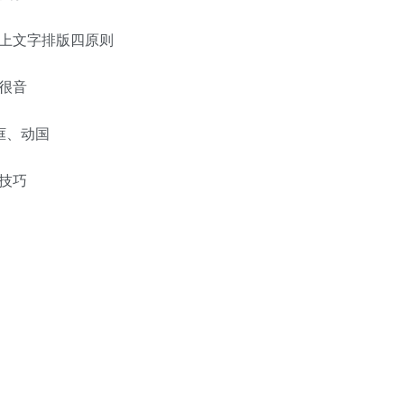
上文字排版四原则
很音
框、动国
技巧