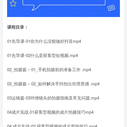
课程目录：
01先导课-01你为什么没能做好抖音mp4
01先导课-02什么是获客型短视频.mp4
02_拍摄篇 – 01_手机拍摄前的准备工作 .mp4
02_拍摄篇 – 02_如何解决手抖拍出丝滑质感 .mp4
03运镜篇-03环绕镜头的拍摄指南及常见问题.mp4
04成片实战·01获客型视频的成片拍摄按巧mp4
04.成片实战-02.获客型视频的成片剪辑按巧.mp4