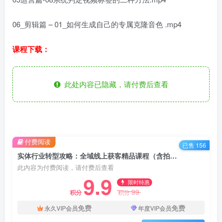
06_剪辑篇 – 01_如何生成自己的专属克隆音色 .mp4
课程下载：
此处内容已隐藏，请付费后查看
付费阅读
已售 156
实体行业转型攻略：全域线上获客精品课程（含拍摄、成片制作与运营实战，共20讲）
此内容为付费阅读，请付费后查看
9.9
限时特惠
99
积分
积分
免费
免费
永久VIP会员
年度VIP会员