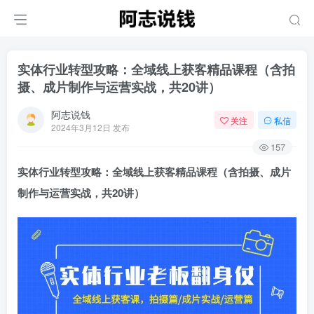
实体行业转型攻略：全域线上获客精品课程（含拍
摄、成片制作与运营实战，共20讲）
阿志说钱
关注
私信
2024年3月12日 发布
157
实体行业转型攻略：全域线上获客精品课程（含拍摄、成片
制作与运营实战，共20讲）