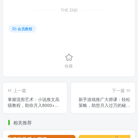
THE END
会员教程
收藏
上一篇
下一篇
掌握混剪艺术：小说推文高
新手游戏推广大师课：轻松
级教程，助你月入8000+的
策略，助您月入过万的秘诀
秘籍！
揭秘
相关推荐