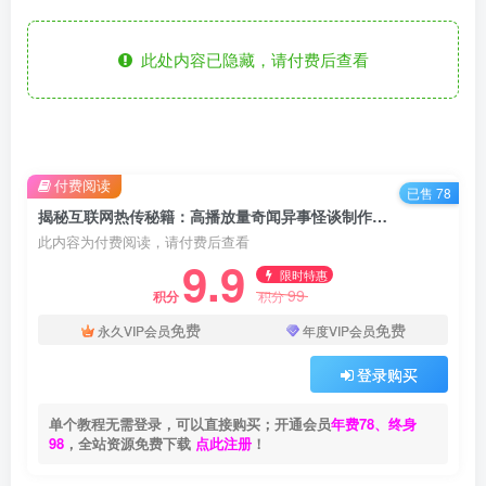
此处内容已隐藏，请付费后查看
付费阅读
已售 78
揭秘互联网热传秘籍：高播放量奇闻异事怪谈制作全攻略（含教程+素材）
此内容为付费阅读，请付费后查看
9.9
限时特惠
99
积分
积分
免费
免费
永久VIP会员
年度VIP会员
登录购买
单个教程无需登录，可以直接购买；开通会员
年费78、终身
98
，全站资源免费下载
点此注册
！