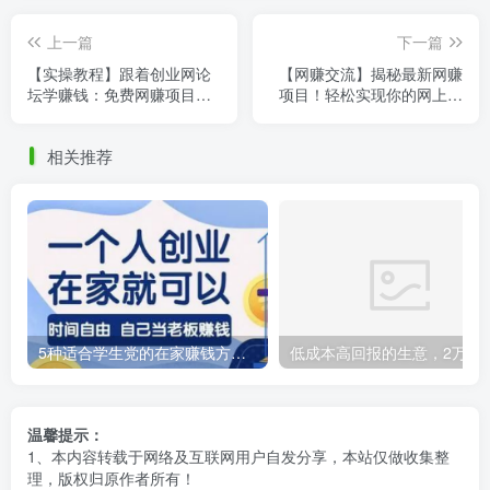
上一篇
下一篇
【实操教程】跟着创业网论
【网赚交流】揭秘最新网赚
坛学赚钱：免费网赚项目从
项目！轻松实现你的网上赚
入门到精通！
钱梦！
相关推荐
5种适合学生党的在家赚钱方法，轻松实现财务自由！
低成本高回报的生意，2万资金启动农村加
温馨提示：
1、本内容转载于网络及互联网用户自发分享，本站仅做收集整
理，版权归原作者所有！