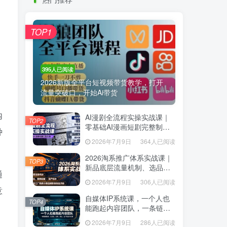
热门推荐
TOP1
TOP1
395人已阅读
395人已阅读
2026新版全平台短视频带货教学，打开
2026新版全平台短视频带货教学，打开
流量突破口，开始Ai带货
流量突破口，开始Ai带货
内
AI漫剧全流程实操实战课｜
AI漫剧全流程实操实战课｜
TOP2
TOP2
零基础AI漫画短剧完整制
零基础AI漫画短剧完整制
种
作、脚本出图成片全链路落
作、脚本出图成片全链路落
2026年7月9日
364人已阅读
2026年7月9日
364人已阅读
地教程
地教程
2026淘系推广体系实战课｜
2026淘系推广体系实战课｜
TOP3
TOP3
新品底层流量机制、选品定
新品底层流量机制、选品定
通
位、搜索起量、投产控本、
位、搜索起量、投产控本、
2026年7月9日
306人已阅读
2026年7月9日
306人已阅读
新店老店工厂商家分赛道爆
新店老店工厂商家分赛道爆
意
款全流程
款全流程
自媒体IP系统课，一个人也
自媒体IP系统课，一个人也
TOP4
TOP4
能跑起内容团队，一条链路
能跑起内容团队，一条链路
跑通，从定位、热点、表
跑通，从定位、热点、表
2026年7月9日
286人已阅读
2026年7月9日
286人已阅读