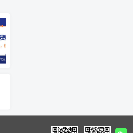
图文带货教程详细步骤，零基础教你做图文书单，长期项目，轻松上手实操
零门槛作业批改副业，时薪50+实操教程，支付宝实时到账攻略（学生/宝妈可做）