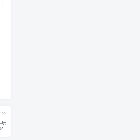
篇
作玩
0+