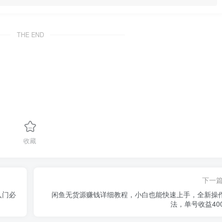
THE END
收藏
下一
入门必
闲鱼无货源赚钱详细教程，小白也能快速上手，全新操
法，单号收益400