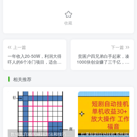
收藏
上一篇
下一篇
一年收入20-50W，利润大得
贫困户四兄弟白手起家，凑
吓人的6个冷门项目，适合白
1000块创业赚了三千亿，拼
手起家！
的是什么？
相关推荐
数独九宫格的解题方法和技巧（数独9×9九宫格的口诀）
红果