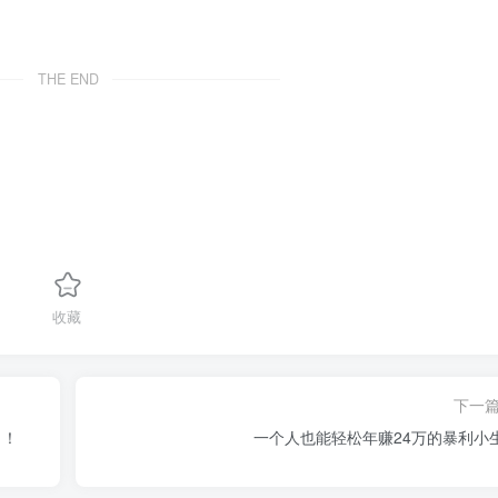
THE END
收藏
下一
目！
一个人也能轻松年赚24万的暴利小