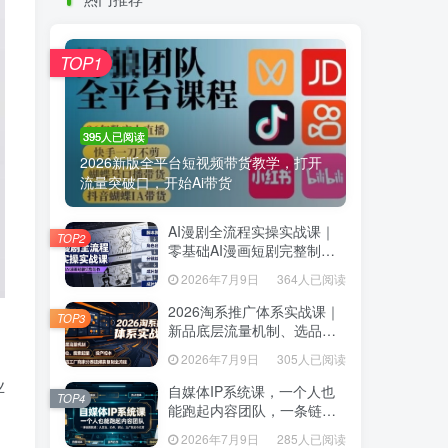
热门推荐
TOP1
TOP1
395人已阅读
395人已阅读
2026新版全平台短视频带货教学，打开
2026新版全平台短视频带货教学，打开
流量突破口，开始Ai带货
流量突破口，开始Ai带货
AI漫剧全流程实操实战课｜
AI漫剧全流程实操实战课｜
TOP2
TOP2
零基础AI漫画短剧完整制
零基础AI漫画短剧完整制
作、脚本出图成片全链路落
作、脚本出图成片全链路落
2026年7月9日
364人已阅读
2026年7月9日
364人已阅读
地教程
地教程
2026淘系推广体系实战课｜
2026淘系推广体系实战课｜
TOP3
TOP3
新品底层流量机制、选品定
新品底层流量机制、选品定
位、搜索起量、投产控本、
位、搜索起量、投产控本、
2026年7月9日
305人已阅读
2026年7月9日
305人已阅读
新店老店工厂商家分赛道爆
新店老店工厂商家分赛道爆
业
款全流程
款全流程
自媒体IP系统课，一个人也
自媒体IP系统课，一个人也
TOP4
TOP4
能跑起内容团队，一条链路
能跑起内容团队，一条链路
跑通，从定位、热点、表
跑通，从定位、热点、表
2026年7月9日
285人已阅读
2026年7月9日
285人已阅读