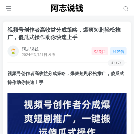
视频号创作者高收益分成策略，爆爽短剧轻松推
广，傻瓜式操作助你快速上手
阿志说钱
关注
私信
2024年3月21日 发布
171
视频号创作者高收益分成策略，爆爽短剧轻松推广，傻瓜式
操作助你快速上手