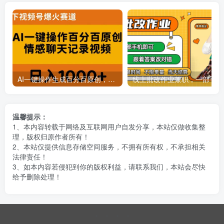
AI一键操作生成百分百原创，揭秘情感聊天记录视频，当下视频号爆火新赛道
线上批
温馨提示：
1、本内容转载于网络及互联网用户自发分享，本站仅做收集整
理，版权归原作者所有！
2、本站仅提供信息存储空间服务，不拥有所有权，不承担相关
法律责任！
3、如本内容若侵犯到你的版权利益，请联系我们，本站会尽快
给予删除处理！