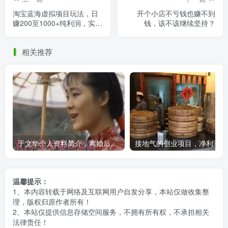
淘宝蓝海虚拟项目玩法，日
开个小店不亏钱也赚不到
赚200至1000+纯利润，实战
钱，该不该继续坚持？
教学助你成功！
相关推荐
于文华个人资料简介，离婚后带女儿改嫁，人生就此苦尽甘来
接地气的创业项目，净利润7
温馨提示：
1、本内容转载于网络及互联网用户自发分享，本站仅做收集整
理，版权归原作者所有！
2、本站仅提供信息存储空间服务，不拥有所有权，不承担相关
法律责任！