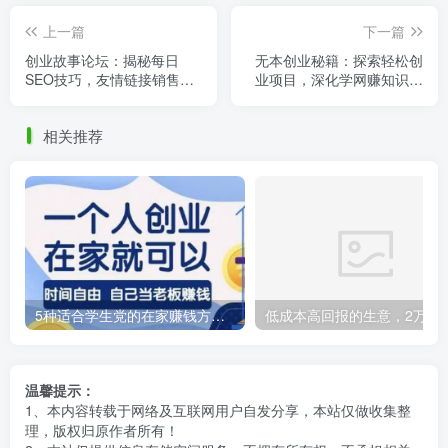
上一篇
下一篇
创业故事论坛：揭秘每日
无本创业秘籍：探索轻松创
SEO技巧，友情链接销售策
业项目，深化学网赚知识提
略，助力网站排名飙升
升网站价值之道
相关推荐
5种适合学生党的在家赚钱方法，轻松实现财务自由！
低成本高回报的生意，2万资金启动农村加
温馨提示：
1、本内容转载于网络及互联网用户自发分享，本站仅做收集整
理，版权归原作者所有！