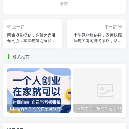
收藏
上一篇
下一篇
网赚项目揭秘：狗凯之家引
小旋风站群秘籍：深度挖掘
领潮流，掌握狗凯之家源码
搜狗关键词排名策略，助力
网技巧，轻松提升网站流
网站排名飙升
量！
相关推荐
5种适合学生党的在家赚钱方法，轻松实现财务自由！
低成本高回报的生意，2万资金启动农村加