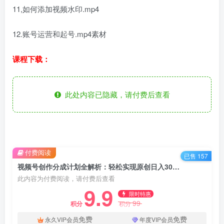
11,如何添加视频水印.mp4
12.账号运营和起号.mp4素材
课程下载：
此处内容已隐藏，请付费后查看
付费阅读
已售 157
视频号创作分成计划全解析：轻松实现原创日入300+，从0基础到精通全程指导教程！
此内容为付费阅读，请付费后查看
9.9
限时特惠
99
积分
积分
免费
免费
永久VIP会员
年度VIP会员