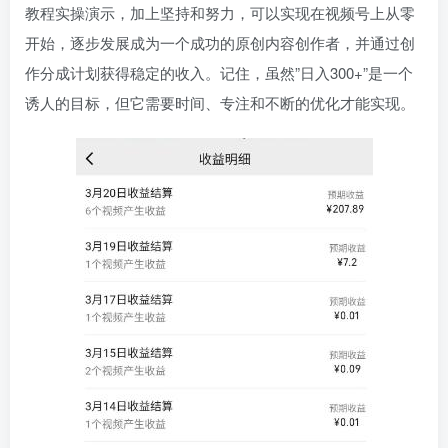
教程实操演示，加上坚持和努力，可以实现在视频号上从零
开始，逐步发展成为一个成功的原创内容创作者，并通过创
作分成计划获得稳定的收入。记住，虽然”日入300+”是一个
诱人的目标，但它需要时间、专注和不断的优化才能实现。