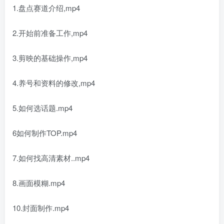
1.盘点赛道介绍,mp4
2.开始前准备工作,mp4
3.剪映的基础操作,mp4
4.养号和资料的修改,mp4
5.如何选话题.mp4
6如何制作TOP.mp4
7.如何找高清素材..mp4
8.画面模糊.mp4
10.封面制作.mp4