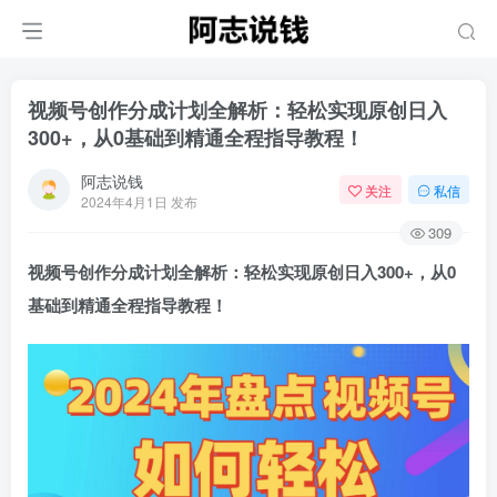
视频号创作分成计划全解析：轻松实现原创日入
300+，从0基础到精通全程指导教程！
阿志说钱
关注
私信
2024年4月1日 发布
309
视频号创作分成计划全解析：轻松实现原创日入300+，从0
基础到精通全程指导教程！