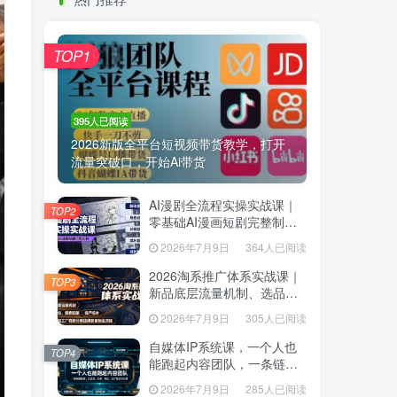
热门推荐
TOP1
TOP1
395人已阅读
395人已阅读
2026新版全平台短视频带货教学，打开
2026新版全平台短视频带货教学，打开
流量突破口，开始Ai带货
流量突破口，开始Ai带货
AI漫剧全流程实操实战课｜
AI漫剧全流程实操实战课｜
TOP2
TOP2
零基础AI漫画短剧完整制
零基础AI漫画短剧完整制
作、脚本出图成片全链路落
作、脚本出图成片全链路落
2026年7月9日
364人已阅读
2026年7月9日
364人已阅读
地教程
地教程
2026淘系推广体系实战课｜
2026淘系推广体系实战课｜
TOP3
TOP3
新品底层流量机制、选品定
新品底层流量机制、选品定
位、搜索起量、投产控本、
位、搜索起量、投产控本、
2026年7月9日
305人已阅读
2026年7月9日
305人已阅读
新店老店工厂商家分赛道爆
新店老店工厂商家分赛道爆
款全流程
款全流程
自媒体IP系统课，一个人也
自媒体IP系统课，一个人也
TOP4
TOP4
能跑起内容团队，一条链路
能跑起内容团队，一条链路
跑通，从定位、热点、表
跑通，从定位、热点、表
2026年7月9日
285人已阅读
2026年7月9日
285人已阅读