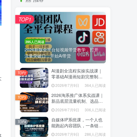
热门推荐
TOP1
TOP1
395人已阅读
395人已阅读
2026新版全平台短视频带货教学，打开
2026新版全平台短视频带货教学，打开
流量突破口，开始Ai带货
流量突破口，开始Ai带货
AI漫剧全流程实操实战课｜
AI漫剧全流程实操实战课｜
TOP2
TOP2
零基础AI漫画短剧完整制
零基础AI漫画短剧完整制
大
作、脚本出图成片全链路落
作、脚本出图成片全链路落
2026年7月9日
364人已阅读
2026年7月9日
364人已阅读
地教程
地教程
2026淘系推广体系实战课｜
2026淘系推广体系实战课｜
TOP3
TOP3
新品底层流量机制、选品定
新品底层流量机制、选品定
位、搜索起量、投产控本、
位、搜索起量、投产控本、
2026年7月9日
306人已阅读
2026年7月9日
306人已阅读
新店老店工厂商家分赛道爆
新店老店工厂商家分赛道爆
款全流程
款全流程
自媒体IP系统课，一个人也
自媒体IP系统课，一个人也
TOP4
TOP4
能跑起内容团队，一条链路
能跑起内容团队，一条链路
跑通，从定位、热点、表
跑通，从定位、热点、表
2026年7月9日
286人已阅读
够
2026年7月9日
286人已阅读